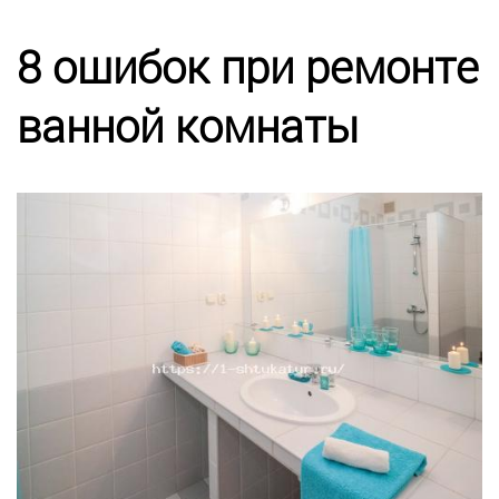
Калькулятор
8 ошибок при ремонте
Этапы работ
ванной комнаты
Цены
Энциклопедия ремонта
Контакты