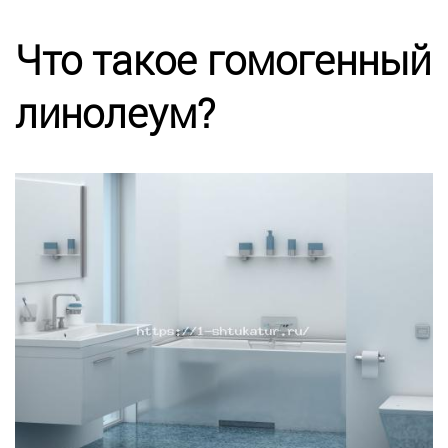
Калькулятор
Что такое гомогенный
Этапы работ
линолеум?
Цены
Энциклопедия ремонта
Контакты