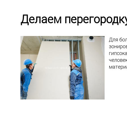
Делаем перегородку
Для бо
зониров
гипсока
челове
материа