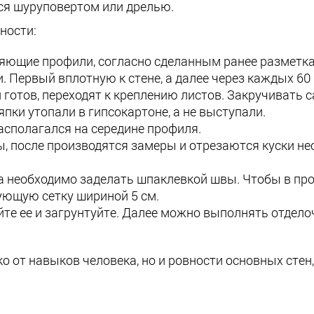
ься шуруповертом или дрелью.
ности:
ляющие профили, согласно сделанным ранее разметка
 Первый вплотную к стене, а далее через каждых 60 
 готов, переходят к креплению листов. Закручивать 
япки утопали в гипсокартоне, а не выступали.
асполагался на середине профиля.
, после производятся замеры и отрезаются куски нео
необходимо заделать шпаклевкой швы. Чтобы в проц
ующую сетку шириной 5 см.
те ее и загрунтуйте. Далее можно выполнять отделоч
о от навыков человека, но и ровности основных стен