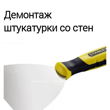
Калькулятор
Демонтаж
Этапы работ
штукатурки со стен
Цены
Энциклопедия ремонта
Контакты