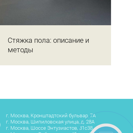
Стяжка пола: описание и
методы
г. Москва, Кронштадтский бульвар, 7А
г. Москва, Шипиловская улица, д. 28А
г. Москва, Шоссе Энтузиастов, 31с38