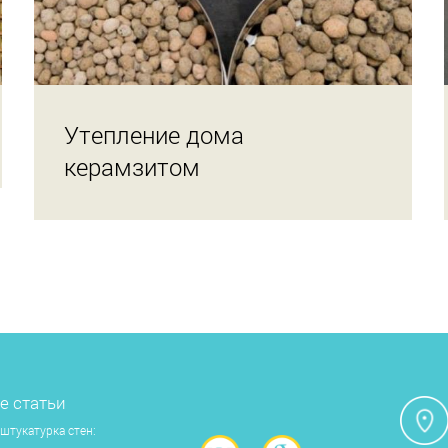
Утепление дома
керамзитом
е статьи
штукатурка стен: