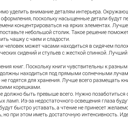
имо уделить внимание деталям интерьера. Окружа
о оформления, поскольку насыщенные детали будут пе
ремени концентрироваться на ярких элементах. Лучш
поставьте небольшой столик. Такое решение поможет
ить чашку с чаем и сладости.
и человек может часами находиться в сидячем поло
ических сидений и стульев с жесткой спинкой. Лучши
ения книг. Поскольку книги чувствительны к разны
е должны находиться под прямыми солнечными лучам
е годятся для хранения. Лучше всего размещать книг
воими корешками.
е должно быть превыше всего. Нужно позаботиться 
ых ламп. Из-за недостаточного освещения глаза буду
 будут быстро уставать, а чтение не принесет желае
ть, но при этом иметь достаточную интенсивность. И