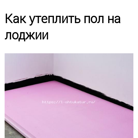
Калькулятор
Как утеплить пол на
Этапы работ
лоджии
Цены
Энциклопедия ремонта
Контакты