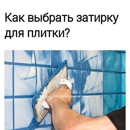
Калькулятор
Как выбрать затирку
Этапы работ
для плитки?
Цены
Энциклопедия ремонта
Контакты