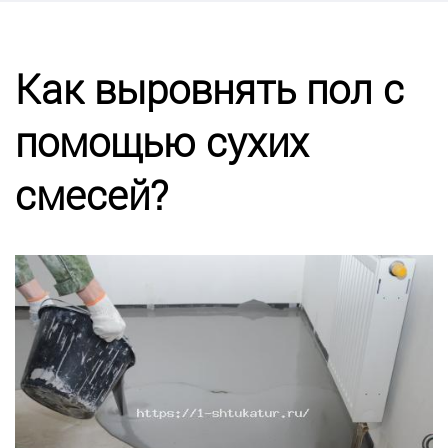
Калькулятор
Этапы работ
Как выровнять пол с
помощью сухих
Цены
смесей?
Энциклопедия ремонта
Контакты