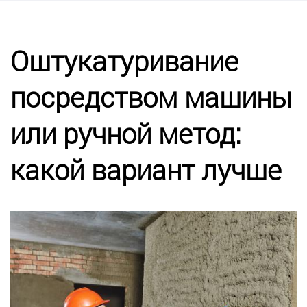
Калькулятор
Этапы работ
Оштукатуривание
посредством машины
Цены
или ручной метод:
Энциклопедия ремонта
какой вариант лучше
Контакты