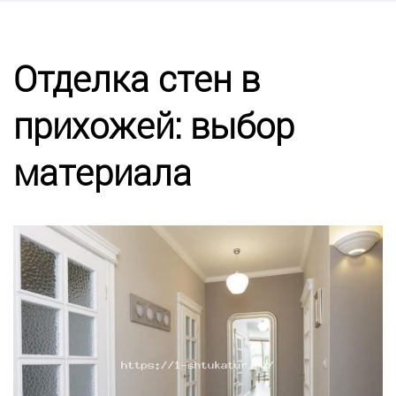
Калькулятор
Этапы работ
Отделка стен в
прихожей: выбор
Цены
материала
Энциклопедия ремонта
Контакты