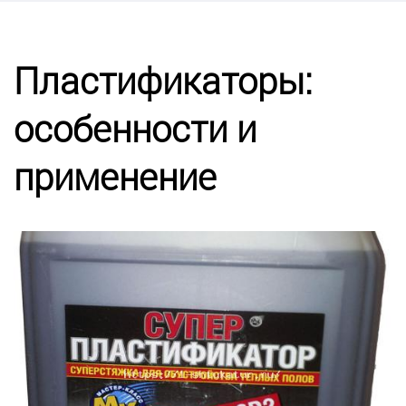
Калькулятор
Этапы работ
Пластификаторы:
особенности и
Цены
применение
Энциклопедия ремонта
Контакты