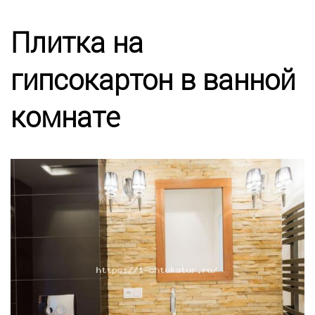
Калькулятор
Плитка на
Этапы работ
гипсокартон в ванной
Цены
комнате
Энциклопедия ремонта
Контакты