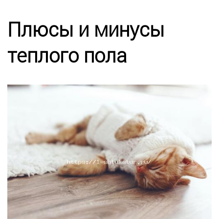
Калькулятор
Плюсы и минусы
Этапы работ
теплого пола
Цены
Энциклопедия ремонта
Контакты