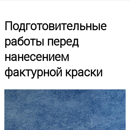
Калькулятор
Этапы работ
Подготовительные
работы перед
Цены
нанесением
Энциклопедия ремонта
фактурной краски
Контакты