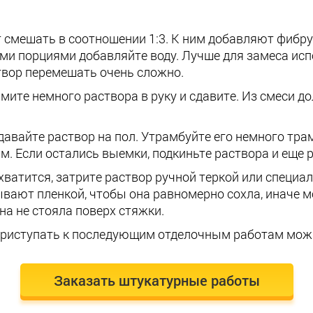
смешать в соотношении 1:3. К ним добавляют фибру. 
ми порциями добавляйте воду. Лучше для замеса ис
твор перемешать очень сложно.
мите немного раствора в руку и сдавите. Из смеси до
авайте раствор на пол. Утрамбуйте его немного тра
м. Если остались выемки, подкиньте раствора и еще 
хватится, затрите раствор ручной теркой или специа
ывают пленкой, чтобы она равномерно сохла, иначе 
на не стояла поверх стяжки.
 приступать к последующим отделочным работам можн
Заказать штукатурные работы