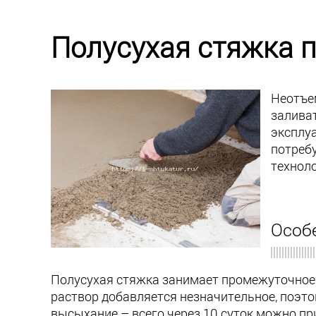
Полусухая стяжка п
Неотъе
заливат
эксплу
потреб
техноло
Особ
Полусухая стяжка занимает промежуточное м
раствор добавляется незначительное, поэт
высыхание – всего через 10 суток можно п