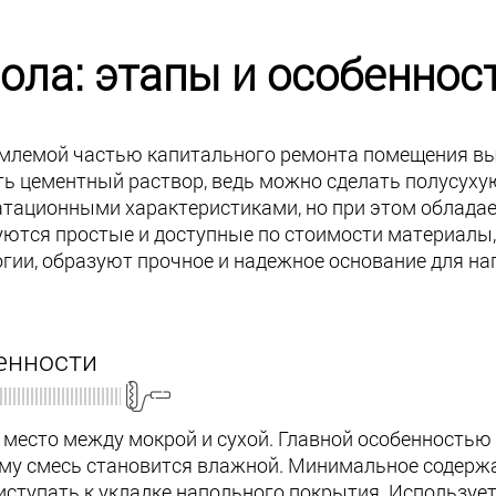
ола: этапы и особеннос
млемой частью капитального ремонта помещения выс
ь цементный раствор, ведь можно сделать полусухую
атационными характеристиками, но при этом облада
уются простые и доступные по стоимости материалы
гии, образуют прочное и надежное основание для на
енности
есто между мокрой и сухой. Главной особенностью в
ому смесь становится влажной. Минимальное содерж
риступать к укладке напольного покрытия. Использу