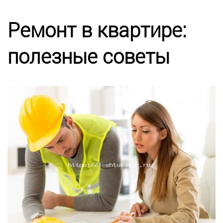
Калькулятор
Ремонт в квартире:
Этапы работ
полезные советы
Цены
Энциклопедия ремонта
Контакты