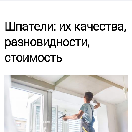
Калькулятор
Этапы работ
Шпатели: их качества,
разновидности,
Цены
стоимость
Энциклопедия ремонта
Контакты