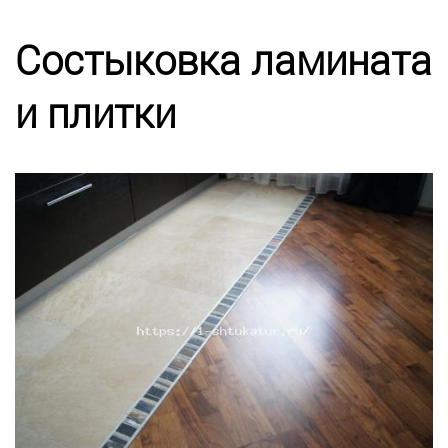
Калькулятор
Состыковка ламината
Этапы работ
и плитки
Цены
Энциклопедия ремонта
Контакты