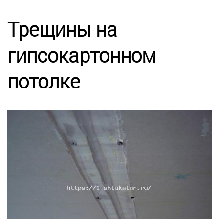
Калькулятор
Трещины на
Этапы работ
гипсокартонном
Цены
потолке
Энциклопедия ремонта
Контакты