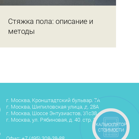
Стяжка пола: описание и
методы
г. Москва, Кронштадтский бульвар, 7А
г. Москва, Шипиловская улица, д. 28А
г. Москва, Шоссе Энтузиастов, 31с38
г. Москва, ул. Рябиновая, д. 40, стр. 3
КАЛЬКУЛЯТОР
СТОИМОСТИ
Офис:
+7 (495) 308-38-88