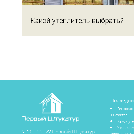
Какой утеплитель выбрать?
Последни
Гипсовая 
11 фактов
Какой ут
Утеплени
© 2009-2022 Первый Штукатур
керамзитом