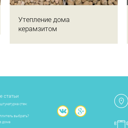
Утепление дома
керамзитом
е статьи
штукатурка стен:
еплитель выбрать?
е дома