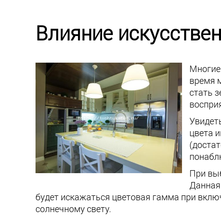
Влияние искусствен
Многие 
время 
стать з
воспри
Увидет
цвета 
(доста
понабл
При выб
Данная
будет искажаться цветовая гамма при вклю
солнечному свету.