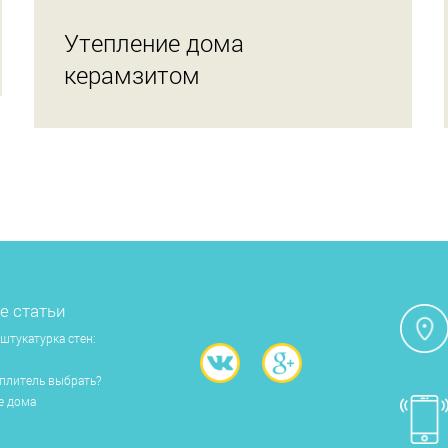
Утепление дома
керамзитом
е статьи
штукатурка стен:
еплитель выбрать?
е дома