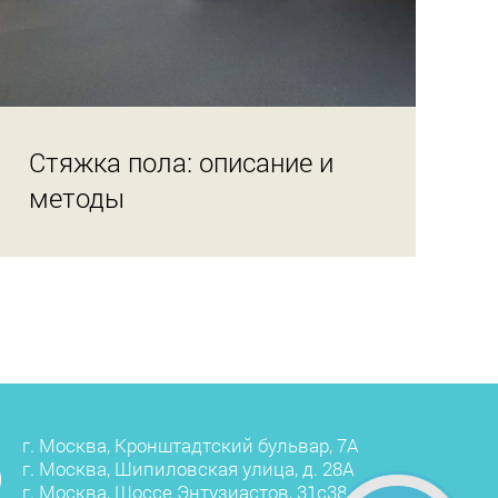
Стяжка пола: описание и
методы
г. Москва, Кронштадтский бульвар, 7А
г. Москва, Шипиловская улица, д. 28А
г. Москва, Шоссе Энтузиастов, 31с38