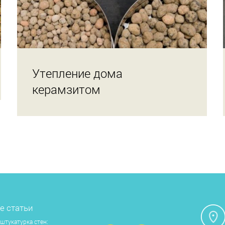
Утепление дома
керамзитом
е статьи
штукатурка стен: