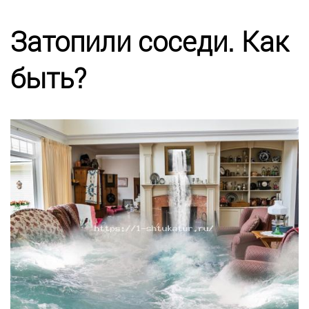
Калькулятор
Затопили соседи. Как
Этапы работ
быть?
Цены
Энциклопедия ремонта
Контакты